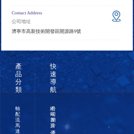
Contact Address
公司地址
濟寧市高新技術開發區開源路9號
產
快
品
速
分
導
類
航
軸
網
公
配
站
司
流
首
簡
馬
頁
介
達
公
產