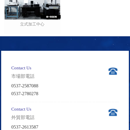
立式加工中心
Contact Us
市場部電話
0537-2587088
0537-2780278
Contact Us
外貿部電話
0537-2613587