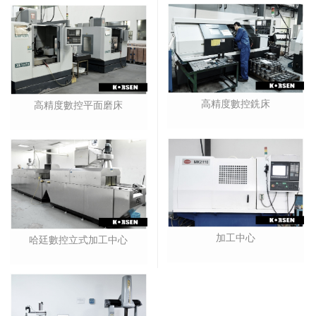
高精度數控銑床
高精度數控平面磨床
加工中心
哈廷數控立式加工中心