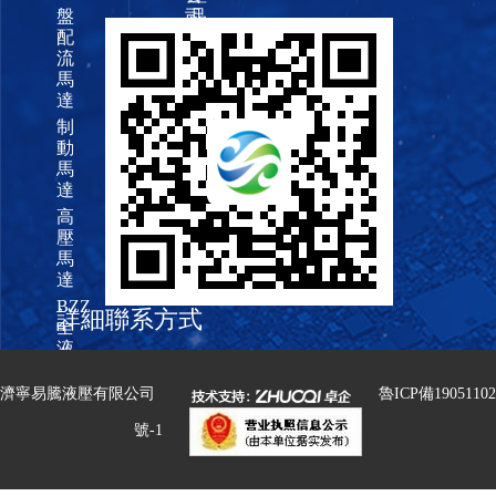
盤
司
品
配
資
展
流
質
示
馬
廠
新
達
區
聞
制
展
中
動
示
心
馬
下
聯
達
載
系
高
中
我
壓
心
們
馬
達
BZZ
詳細聯系方式
全
液
壓
濟寧易騰液壓有限公司
轉
濟寧易騰液壓有限公司
魯ICP備19051102
向
市場部電話： 0537-2587088
號-1
器
0537-2780278
液
外貿部電話： 0537-2613587
壓