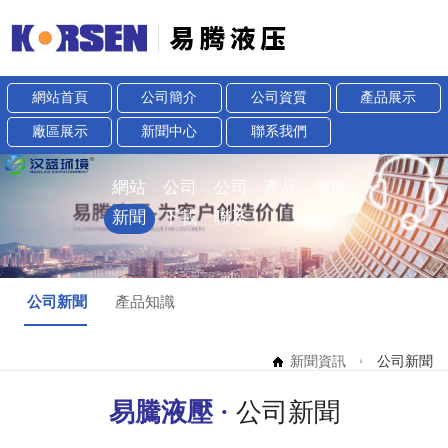
網站首頁
公司簡介
公司資質
產品展示
廠區展示
新聞中心
聯系我們
網站
公司
公司
產品
廠區
首頁
簡介
資質
展示
展示
新聞
下載
聯系
中心
中心
我們
公司新聞
產品知識
新聞資訊
公司新聞
易騰液壓 ·
公司新聞