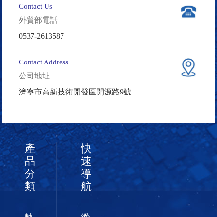
Contact Us
外貿部電話
0537-2613587
Contact Address
公司地址
濟寧市高新技術開發區開源路9號
產
快
品
速
分
導
類
航
軸
網
公