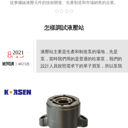
從事擺線液壓元件的技術開發、生產制造和市場銷售的企業。
怎樣調試液壓站
8/19
2021
液壓站主要是生產和制造泵的場地，先是
泵，當時我們用的是普通的柱塞泵，我們的
被閱讀：
4823次
設計人員按照需求下的單子買泵，所以泵我
們一般不調，不知道你的泵是否能符合你的
油路的壓力。二就是一般的液壓油路一開始
都會有一個溢流閥，防止壓力過大頂壞了閥
等元件起保護作用的