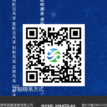
配
站
司
流
首
簡
馬
頁
介
達
公
產
盤
司
品
配
資
展
流
質
示
馬
廠
新
達
區
聞
制
展
中
動
示
心
馬
下
聯
達
載
系
高
中
我
壓
心
們
馬
達
BZZ
詳細聯系方式
全
液
壓
濟寧易騰液壓有限公司
轉
濟寧易騰液壓有限公司
魯ICP備19051102