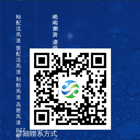
軸
網
公
配
站
司
流
首
簡
馬
頁
介
達
公
產
盤
司
品
配
資
展
流
質
示
馬
廠
新
達
區
聞
制
展
中
動
示
心
馬
下
聯
達
載
系
高
中
我
壓
心
們
馬
達
BZZ
詳細聯系方式
全