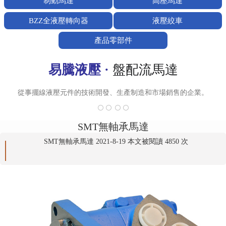
制動馬達
高壓馬達
BZZ全液壓轉向器
液壓絞車
產品零部件
易騰液壓 ·
盤配流馬達
從事擺線液壓元件的技術開發、生產制造和市場銷售的企業。
SMT無軸承馬達
SMT無軸承馬達 2021-8-19 本文被閱讀 4850 次